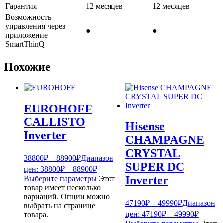
Гарантия
12 месяцев
12 месяцев
Возможность
управления через
●
●
приложение
SmartThinQ
Похожие
EUROHOFF
CALLISTO
Hisense
Inverter
CHAMPAGNE
CRYSTAL
38800
₽
–
88900
₽
Диапазон
SUPER DC
цен: 38800₽ – 88900₽
Inverter
Выберите параметры
Этот
товар имеет несколько
вариаций. Опции можно
47190
₽
–
49990
₽
Диапазон
выбрать на странице
цен: 47190₽ – 49990₽
товара.