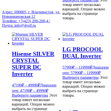
Выберите параметры
Этот
товар имеет несколько
вариаций. Опции можно
Адрес: 690005, г. Владивосток, ул.
выбрать на странице
Новоивановская 12
товара.
Телефон: +7(423) 200-200-4 |
Почта: info@dvrif.ru
LG PROCOOL
Hisense SILVER
DUAL Inverter
CRYSTAL
SUPER DC
57990
₽
–
119990
₽
Диапазон
цен: 57990₽ – 119990₽
Inverter
Выберите параметры
Этот
товар имеет несколько
47190
₽
–
49990
₽
Диапазон
вариаций. Опции можно
цен: 47190₽ – 49990₽
выбрать на странице
Выберите параметры
Этот
товара.
товар имеет несколько
вариаций. Опции можно
выбрать на странице