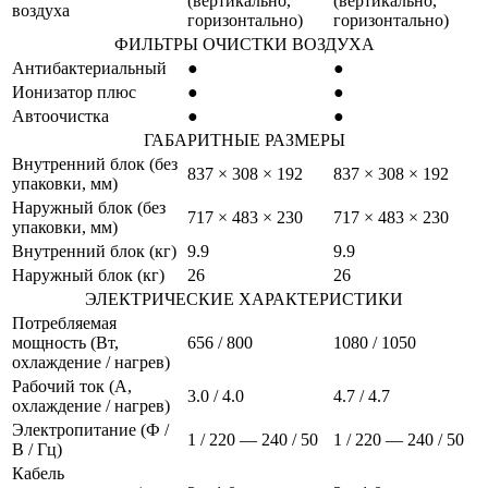
(вертикально,
(вертикально,
воздуха
горизонтально)
горизонтально)
ФИЛЬТРЫ ОЧИСТКИ ВОЗДУХА
Антибактериальный
●
●
Ионизатор плюс
●
●
Автоочистка
●
●
ГАБАРИТНЫЕ РАЗМЕРЫ
Внутренний блок (без
837 × 308 × 192
837 × 308 × 192
упаковки, мм)
Наружный блок (без
717 × 483 × 230
717 × 483 × 230
упаковки, мм)
Внутренний блок (кг)
9.9
9.9
Наружный блок (кг)
26
26
ЭЛЕКТРИЧЕСКИЕ ХАРАКТЕРИСТИКИ
Потребляемая
мощность (Вт,
656 / 800
1080 / 1050
охлаждение / нагрев)
Рабочий ток (А,
3.0 / 4.0
4.7 / 4.7
охлаждение / нагрев)
Электропитание (Ф /
1 / 220 — 240 / 50
1 / 220 — 240 / 50
В / Гц)
Кабель