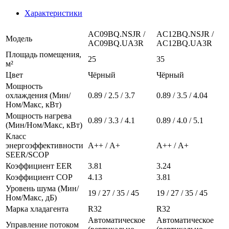
Характеристики
AC09BQ.NSJR /
AC12BQ.NSJR /
Модель
AC09BQ.UA3R
AC12BQ.UA3R
Площадь помещения,
25
35
м²
Цвет
Чёрный
Чёрный
Мощность
охлаждения (Мин/
0.89 / 2.5 / 3.7
0.89 / 3.5 / 4.04
Ном/Макс, кВт)
Мощность нагрева
0.89 / 3.3 / 4.1
0.89 / 4.0 / 5.1
(Мин/Ном/Макс, кВт)
Класс
энергоэффективности
А++ / A+
А++ / A+
SEER/SCOP
Коэффициент EER
3.81
3.24
Коэффициент COP
4.13
3.81
Уровень шума (Мин/
19 / 27 / 35 / 45
19 / 27 / 35 / 45
Ном/Макс, дБ)
Марка хладагента
R32
R32
Автоматическое
Автоматическое
Управление потоком