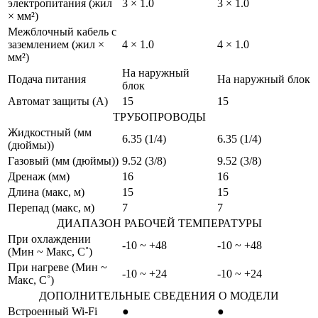
электропитания (жил
3 × 1.0
3 × 1.0
× мм²)
Межблочный кабель с
заземлением (жил ×
4 × 1.0
4 × 1.0
мм²)
На наружный
Подача питания
На наружный блок
блок
Автомат защиты (A)
15
15
ТРУБОПРОВОДЫ
Жидкостный (мм
6.35 (1/4)
6.35 (1/4)
(дюймы))
Газовый (мм (дюймы))
9.52 (3/8)
9.52 (3/8)
Дренаж (мм)
16
16
Длина (макс, м)
15
15
Перепад (макс, м)
7
7
ДИАПАЗОН РАБОЧЕЙ ТЕМПЕРАТУРЫ
При охлаждении
-10 ~ +48
-10 ~ +48
(Мин ~ Макс, С˚)
При нагреве (Мин ~
-10 ~ +24
-10 ~ +24
Макс, С˚)
ДОПОЛНИТЕЛЬНЫЕ СВЕДЕНИЯ О МОДЕЛИ
Встроенный Wi-Fi
●
●