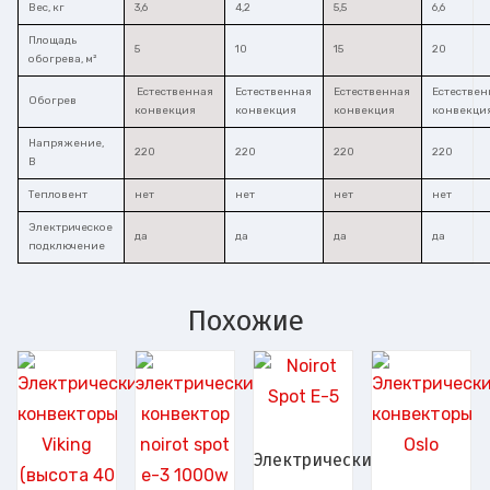
Вес, кг
3,6
4,2
5,5
6,6
Площадь
5
10
15
20
обогрева, м²
Естественная
Естественная
Естественная
Естествен
Обогрев
конвекция
конвекция
конвекция
конвекци
Напряжение,
220
220
220
220
В
Тепловент
нет
нет
нет
нет
Электрическое
да
да
да
да
подключение
Похожие
Электрические