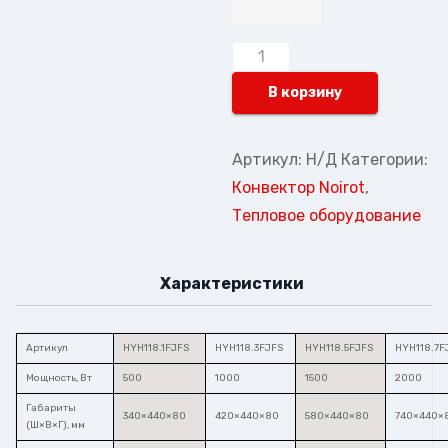
В корзину
Артикул:
Н/Д
Категории:
Конвектор Noirot
,
Тепловое оборудование
Характеристики
Артикул
HYH118.1FJFS
HYH118.3FJFS
HYH118.5FJFS
HYH118.7F
Мощность, Вт
500
1000
1500
2000
Габариты
340×440×80
420×440×80
580×440×80
740×440×
(Ш×В×Г), мм